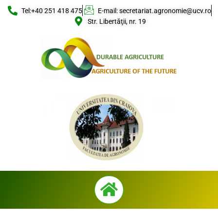
Skip
Tel:+40 251 418 475
E-mail: secretariat.agronomie@ucv.ro
to
Str. Libertăţii, nr. 19
content
Menu