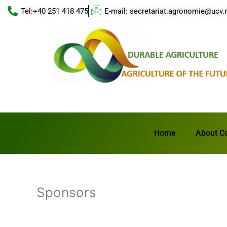
Skip
Tel:+40 251 418 475
E-mail: secretariat.agronomie@ucv.
to
content
Home
About C
Sponsors