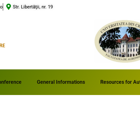
ro
Str. Libertăţii, nr. 19
onference
General Informations
Resources for Au