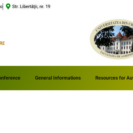
ro
Str. Libertăţii, nr. 19
onference
General Informations
Resources for Au