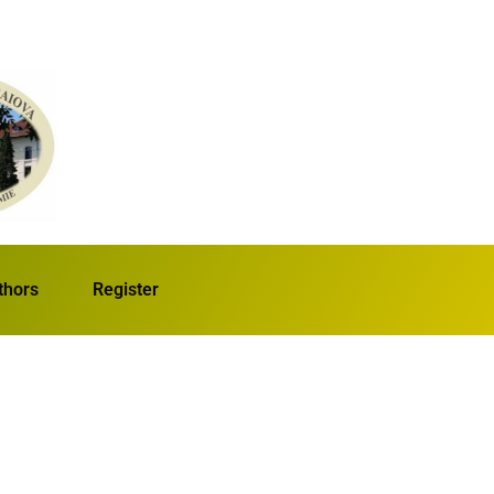
thors
Register