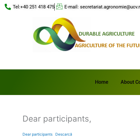
Skip
Tel:+40 251 418 475
E-mail: secretariat.agronomie@ucv.
to
content
Home
About C
Dear participants,
Dear participants
Descarcă